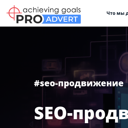
Что мы 
#seo-продвижение
SEO-прод