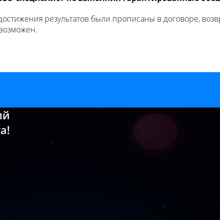
едостижения результатов были прописаны в договоре, возвр
 возможен.
ий
а!