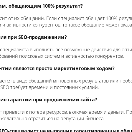
там, обещающим 100% результат?
ит от их обещаний. Если специалист обещает 100% результ
 и активности конкурентов, то такое обещание может оказ
нтия при SEO-продвижении?
 специалиста выполнять все возможные действия для опти
бований поисковых систем и активностью конкурентов.
антии является просто маркетинговым ходом?
ется в виде обещаний мгновенных результатов или необо
SEO требует времени и постоянных усилий.
ние гарантии при продвижении сайта?
 привести к потере ресурсов, включая время и деньги. 
ежелательно отразиться на репутации бизнеса.
и SEO-специалист не выполнил гарантированные обе