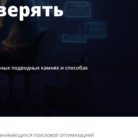
верять
жных подводных камнях и способах
 занимающихся поисковой оптимизацией