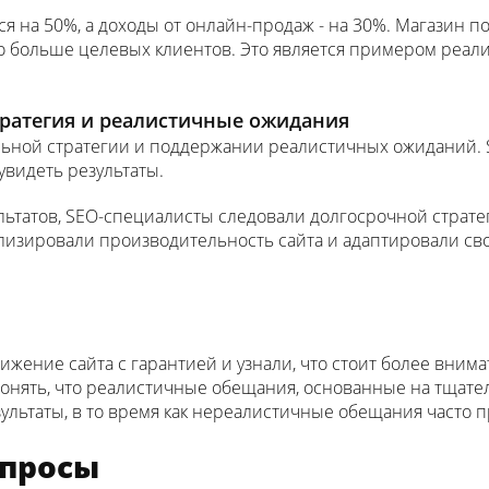
ся на 50%, а доходы от онлайн-продаж - на 30%. Магазин п
о больше целевых клиентов. Это является примером реал
стратегия и реалистичные ожидания
льной стратегии и поддержании реалистичных ожиданий.
 увидеть результаты.
льтатов, SEO-специалисты следовали долгосрочной страте
нализировали производительность сайта и адаптировали с
вижение сайта с гарантией и узнали, что стоит более вним
- понять, что реалистичные обещания, основанные на тщат
ультаты, в то время как нереалистичные обещания часто 
опросы