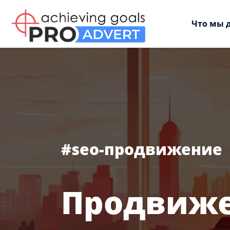
Что мы 
#seo-продвижение
Продвиже