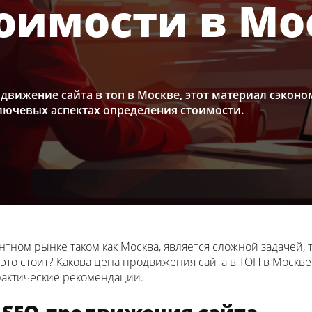
тоимости в Мо
родвижение сайта в топ в Москве, этот материал сэкон
лючевых аспектах определения стоимости.
нтном рынке таком как Москва, является сложной задачей,
о это стоит? Какова цена продвижения сайта в ТОП в Москв
рактические рекомендации.
 SEO-продвижения сайта