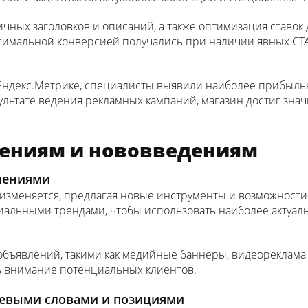
ных заголовков и описаний, а также оптимизация ставок 
ксимальной конверсией получались при наличии явных CTA
Яндекс.Метрике, специалисты выявили наиболее прибыль
зультате ведения рекламных кампаний, магазин достиг зна
нениям и нововведениям
влениями
 изменяется, предлагая новые инструменты и возможности
иальными трендами, чтобы использовать наиболее актуал
бъявлений, такими как медийные баннеры, видеореклама
ь внимание потенциальных клиентов.
ючевыми словами и позициями