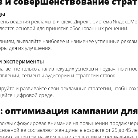
ов и совершенствование стра
ды
ень ведения рекламы в Яндекс.Директ. Система Яндекс.Ме
вляется основой для принятия обоснованных решений.
паниям, выявляйте наиболее и наименее успешные реклам
ры для их улучшения.
 и эксперименты
агает не только анализ текущих успехов и неудач, но и п
влений, сегменты аудитории и стратегии ставок.
руйте и развивайте свои рекламные стратегии, чтобы со
ейся цифровой среде.
с: оптимизация кампании дл
Москвы сфокусировал внимание на повышении продаж через
основной ее составляют женщины в возрасте от 25 до 45 ле
ия с акцентом на актуальные коллекции и специальные 