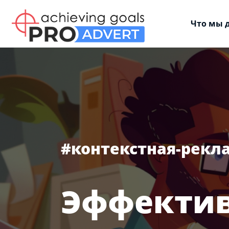
Что мы 
#контекстная-рекл
Эффектив