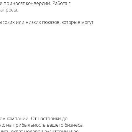
 приносят конверсий. Работа с
запросы.
соких или низких показов, которые могут
ем кампаний. От настройки до
но, на прибыльность вашего бизнеса.
чить охват целевой аудитории и её