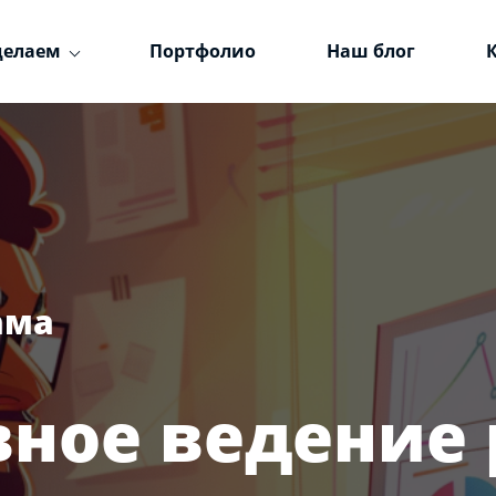
делаем
Портфолио
Наш блог
ама
ное ведение