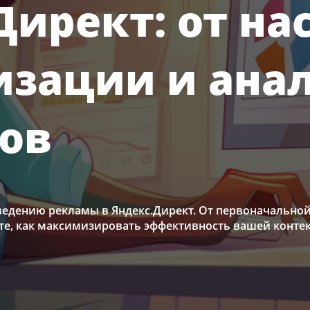
Директ: от н
изации и ана
тов
ведению рекламы в Яндекс.Директ. От первоначально
айте, как максимизировать эффективность вашей конте